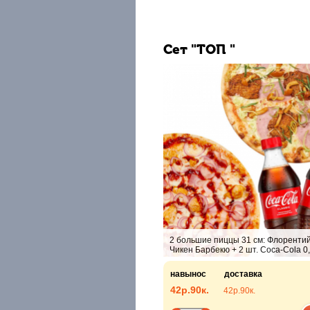
Сет "ТОП "
2 большие пиццы 31 см: Флорентий
Чикен Барбекю + 2 шт. Coca-Cola 0,
навынос
доставка
42р.
90к.
42р.
90к.