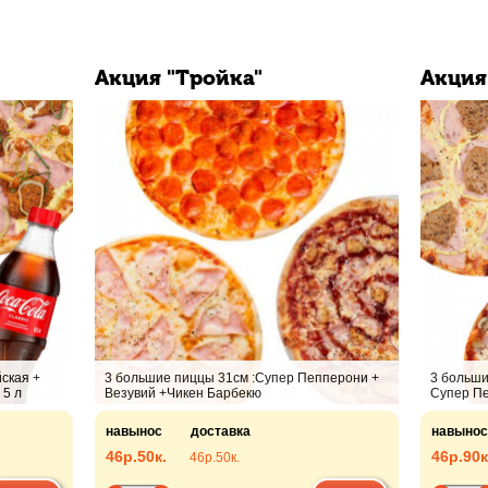
Акция "Тройка"
Акция
ская +
3 большие пиццы 31см :Супер Пепперони +
3 больши
 5 л
Везувий +Чикен Барбекю
Супер Пе
навынос
доставка
навынос
46р.
50к.
46р.
90к
46р.
50к.