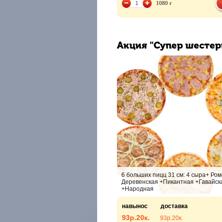
1080 г
Акция "Супер шестер
6 больших пицц 31 см: 4 сыра+ Ро
Деревенская +Пикантная +Гавайск
+Народная
навынос
доставка
93р.
20к.
93р.
20к.