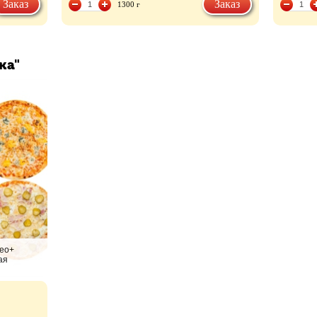
Заказ
Заказ
1300 г
ка"
мео+
ая