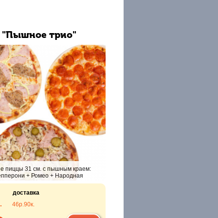
 "Пышное трио"
е пиццы 31 см. с пышным краем:
пперони + Ромео + Народная
доставка
.
46р.
90к.