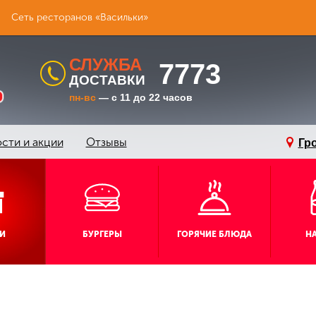
Сеть ресторанов «Васильки»
СЛУЖБА
7773
ДОСТАВКИ
пн-вс
— с 11 до 22 часов
сти и акции
Отзывы
Гр
И
БУРГЕРЫ
ГОРЯЧИЕ БЛЮДА
Н