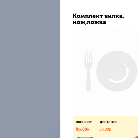
Комплект вилка,
нож,ложка
навынос
доставка
0р.
00к.
0р.
00к.