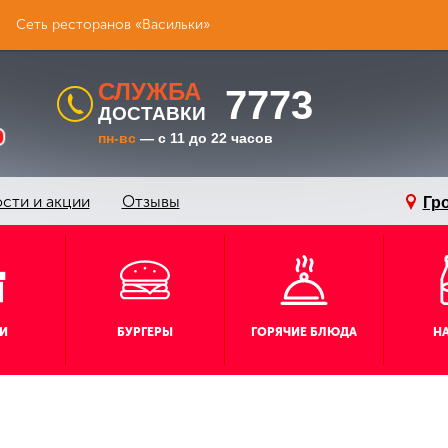
Сеть ресторанов «Васильки»
СЛУЖБА
7773
ДОСТАВКИ
пн-вс
— с 11 до 22 часов
сти и акции
Отзывы
Гр
И
БУРГЕРЫ
ГОРЯЧИЕ БЛЮДА
Н